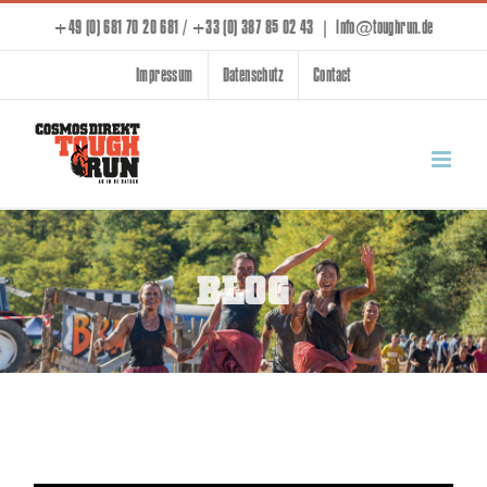
Skip
+49 (0) 681 70 20 681 / +33 (0) 387 85 02 43
|
info@toughrun.de
to
Impressum
Datenschutz
Contact
content
BLOG