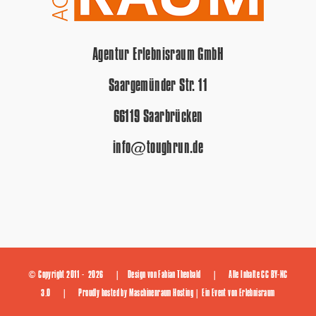
Agentur Erlebnisraum GmbH
Saargemünder Str. 11
66119 Saarbrücken
info@toughrun.de
© Copyright 2011 -
2026 | Design von
Fabian Theobald
| Alle Inhalte
CC BY-NC
3.0
| Proudly hosted by
Maschinenraum Hosting
| Ein Event von
Erlebnisraum