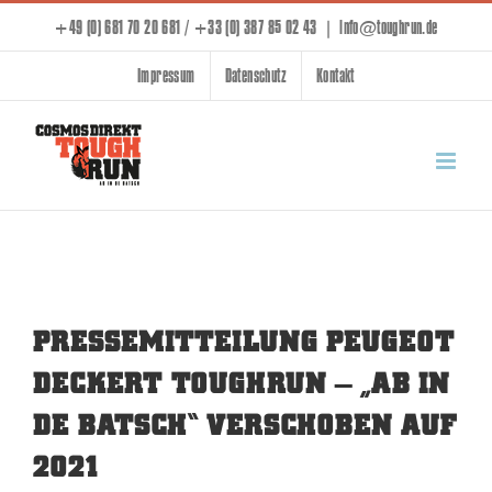
Skip
+49 (0) 681 70 20 681 / +33 (0) 387 85 02 43
|
info@toughrun.de
to
Impressum
Datenschutz
Kontakt
content
PRESSEMITTEILUNG PEUGEOT
DECKERT TOUGHRUN – „AB IN
DE BATSCH“ VERSCHOBEN AUF
2021