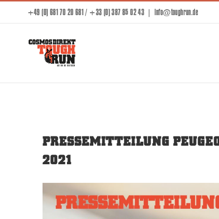
Skip
+49 (0) 681 70 20 681 / +33 (0) 387 85 02 43
|
info@toughrun.de
to
content
PRESSEMITTEILUNG PEUGEO
2021
View
Larger