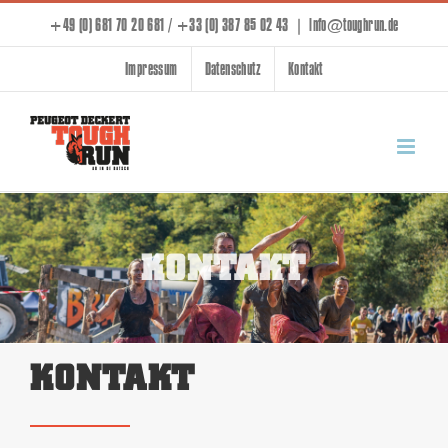
Zum
+49 (0) 681 70 20 681 / +33 (0) 387 85 02 43
|
info@toughrun.de
Inhalt
Impressum
Datenschutz
Kontakt
springen
KONTAKT
KONTAKT