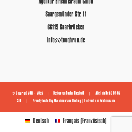
Agentur Erlebnisraum GmbH
Saargemünder Str. 11
66119 Saarbrücken
info@toughrun.de
© Copyright 2011 -
2026 | Design von
Fabian Theobald
| Alle Inhalte
CC BY-NC
3.0
| Proudly hosted by
Maschinenraum Hosting
| Ein Event von
Erlebnisraum
Französisch
Deutsch
Français
(
)