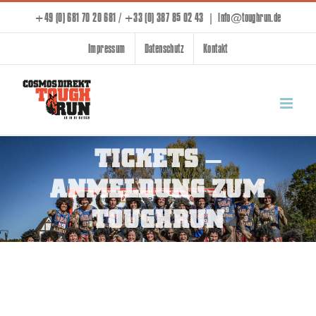
Skip
+49 (0) 681 70 20 681 / +33 (0) 387 85 02 43
|
info@toughrun.de
to
Impressum
Datenschutz
Kontakt
content
TICKETS –
ANMELDUNG ZUM
TOUGHRUN