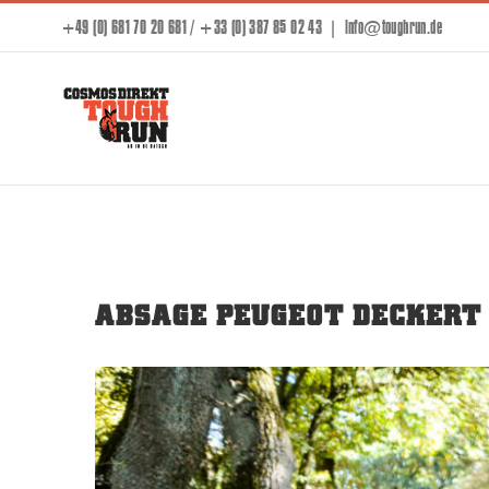
Skip
+49 (0) 681 70 20 681 / +33 (0) 387 85 02 43
|
info@toughrun.de
to
content
ABSAGE PEUGEOT DECKERT
View
Larger
Image