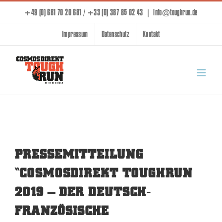
Skip
+49 (0) 681 70 20 681 / +33 (0) 387 85 02 43
|
info@toughrun.de
to
Impressum
Datenschutz
Kontakt
content
PRESSEMITTEILUNG
“COSMOSDIREKT TOUGHRUN
2019 – DER DEUTSCH-
FRANZÖSISCHE