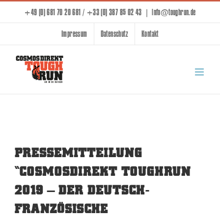
Skip
+49 (0) 681 70 20 681 / +33 (0) 387 85 02 43
|
info@toughrun.de
to
Impressum
Datenschutz
Kontakt
content
PRESSEMITTEILUNG
“COSMOSDIREKT TOUGHRUN
2019 – DER DEUTSCH-
FRANZÖSISCHE