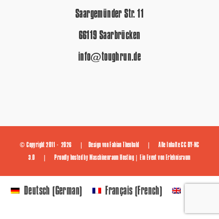
Saargemünder Str. 11
66119 Saarbrücken
info@toughrun.de
© Copyright 2011 -
2026 | Design von
Fabian Theobald
| Alle Inhalte
CC BY-NC
3.0
| Proudly hosted by
Maschinenraum Hosting
| Ein Event von
Erlebnisraum
German
French
Deutsch
Français
English
(
)
(
)