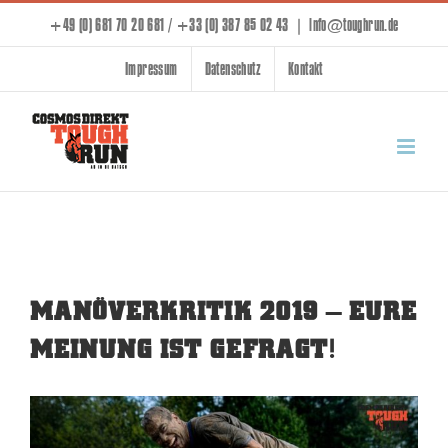
Skip
+49 (0) 681 70 20 681 / +33 (0) 387 85 02 43
|
info@toughrun.de
to
Impressum
Datenschutz
Kontakt
content
MANÖVERKRITIK 2019 – EURE
MEINUNG IST GEFRAGT!
View