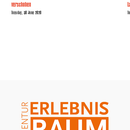
verschoben
L
Tuesday, 30 June 2020
T