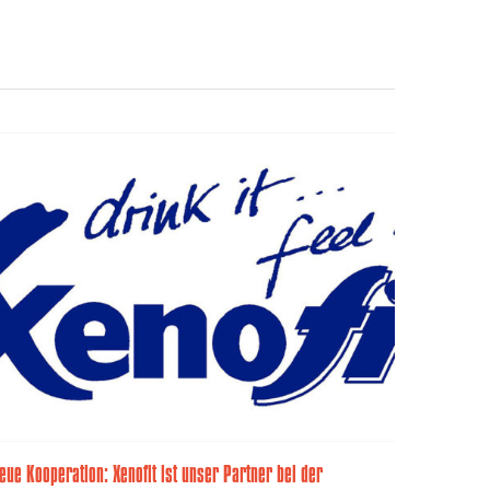
CosmosDi
Videotrai
Thursday, 2
eue Kooperation: Xenofit ist unser Partner bei der