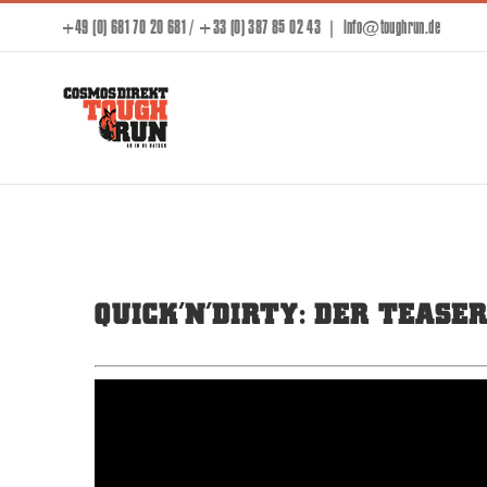
Skip
+49 (0) 681 70 20 681 / +33 (0) 387 85 02 43
|
info@toughrun.de
to
content
QUICK’N’DIRTY: DER TEASE