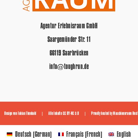
Agentur Erlebnisraum GmbH
Saargemünder Str. 11
66119 Saarbrücken
info@toughrun.de
Design von
Fabian Theobald
| Alle Inhalte
CC BY-NC 3.0
| Proudly hosted by
Maschinenraum Host
German
French
Deutsch
Français
English
(
)
(
)