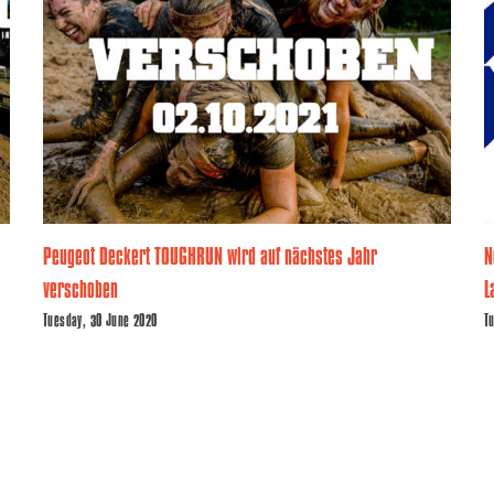
Peugeot Deckert TOUGHRUN wird auf nächstes Jahr
N
verschoben
L
Tuesday, 30 June 2020
T