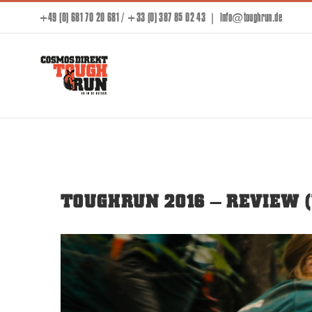
Skip
+49 (0) 681 70 20 681 / +33 (0) 387 85 02 43
|
info@toughrun.de
to
content
TOUGHRUN 2016 – REVIEW (
View
Larger
Image