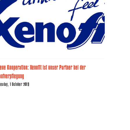
Videotrai
Thursday, 2
eue Kooperation: Xenofit ist unser Partner bei der
aufverpflegung
uesday, 1 October 2019