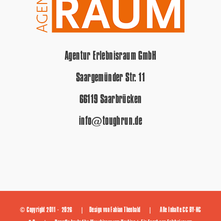
Agentur Erlebnisraum GmbH
Saargemünder Str. 11
66119 Saarbrücken
info@toughrun.de
© Copyright 2011 -
2026 | Design von
Fabian Theobald
| Alle Inhalte
CC BY-NC