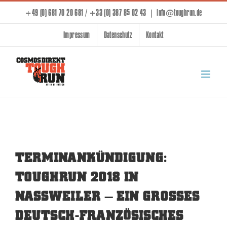
Skip
+49 (0) 681 70 20 681 / +33 (0) 387 85 02 43
|
info@toughrun.de
to
Impressum
Datenschutz
Kontakt
content
TERMINANKÜNDIGUNG:
TOUGHRUN 2018 IN
NASSWEILER – EIN GROSSES DE
UTSCH-FRANZÖSISCHES FE